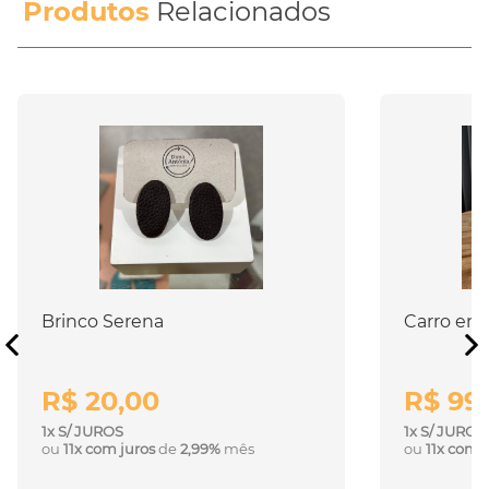
Produtos
Relacionados
Brinco Serena
Carro em 
R$ 20,00
R$ 99
1x S/ JUROS
1x S/ JUROS
ou
11x com juros
de
2,99%
mês
ou
11x com 