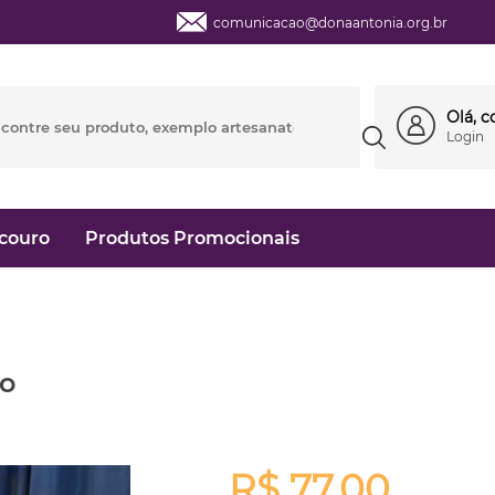
comunicacao@donaantonia.org.br
Olá, 
Login
couro
Produtos Promocionais
ro
R$ 77,00