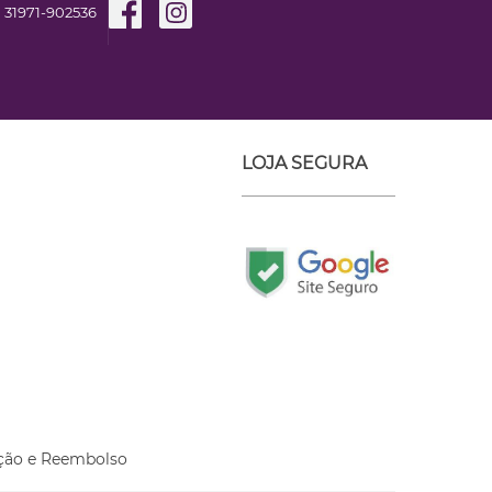
31971-902536
LOJA SEGURA
ção e Reembolso