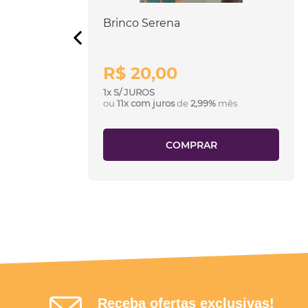
m
Brinco Serena
R$ 20,00
1x S/ JUROS
ês
ou
11x com juros
de
2,99%
mês
COMPRAR
Receba ofertas exclusivas!