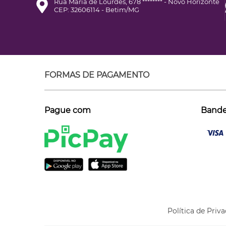
Rua Maria de Lourdes, 678 ******** - Novo Horizonte
CEP: 32606114 - Betim/MG
FORMAS DE PAGAMENTO
Pague com
Bandei
Política de Priv