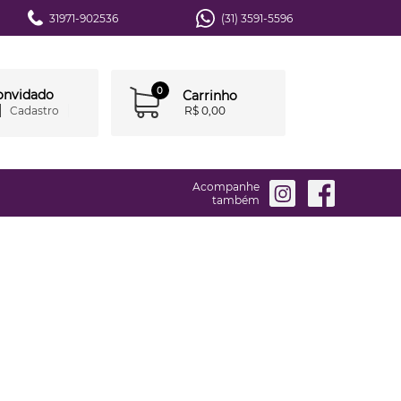
31971-902536
(31) 3591-5596
0
convidado
Carrinho
Cadastro
R$ 0,00
Acompanhe
também