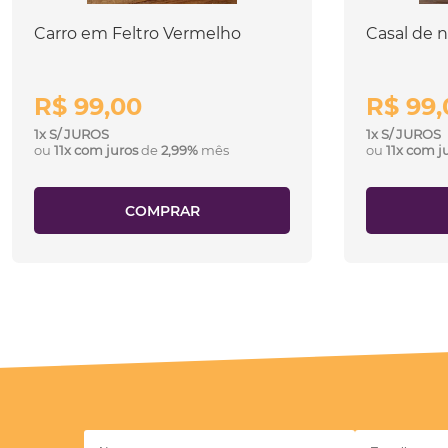
Carro em Feltro Vermelho
Casal de 
R$ 99,00
R$ 99,
1x S/ JUROS
1x S/ JUROS
ou
11x com juros
de
2,99%
mês
ou
11x com j
COMPRAR