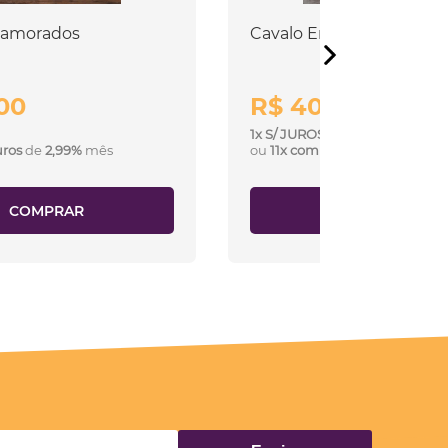
namorados
Cavalo Em Feltro 22 cm
00
R$ 40,50
1x S/ JUROS
uros
de
2,99%
mês
ou
11x com juros
de
2,99%
mês
COMPRAR
COMPRAR