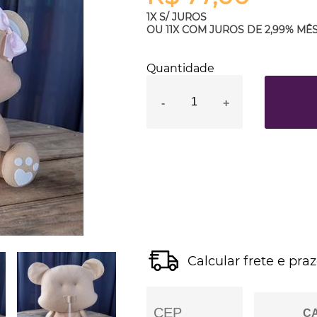
1X S/ JUROS
OU
11X COM JUROS
DE
2,99%
MÊ
Quantidade
-
+
Calcular frete e pra
C